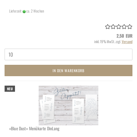
Lieferzeit:
ca. 2 Wochen
2,50 EUR
inkl. 19% MwSt. zzgl.
Versand
IN DEN WARENKORB
NEU
«Blue Dust» Me­nü­kar­te Din­Lang