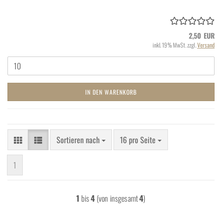
2,50 EUR
inkl. 19% MwSt. zzgl.
Versand
IN DEN WARENKORB
Sortieren nach
pro Seite
Sortieren nach
16 pro Seite
1
1
bis
4
(von insgesamt
4
)