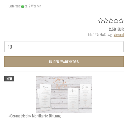
Lieferzeit:
ca. 2 Wochen
2,50 EUR
inkl. 19% MwSt. zzgl.
Versand
IN DEN WARENKORB
NEU
«Geo­me­trisch» Me­nü­kar­te Din­Lang