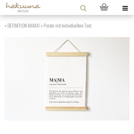
« DE­FI­NI­TI­ON MAMA! » Pos­ter mit in­di­vi­du­el­lem Text